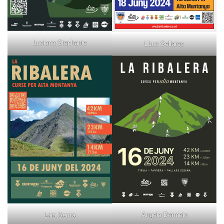
Luciana Stephanie
LLuc Sellares
Angela Bermejo
Laia Serrra