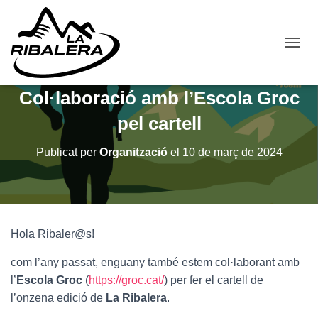
C
A
N
Col·laboració amb l’Escola Groc
V
I
pel cartell
A
L
A
Publicat per
Organització
el
10 de març de 2024
N
A
V
E
G
A
Hola Ribaler@s!
C
I
com l’any passat, enguany també estem col·laborant amb
Ó
l’
Escola Groc
(
https://groc.cat/
) per fer el cartell de
l’onzena edició de
La Ribalera
.