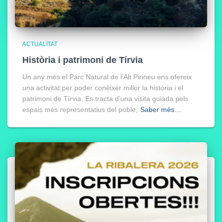
ACTUALITAT
Història i patrimoni de Tírvia
Un any més el Parc Natural de l’Alt Pirineu ens ofereix
una activitat per poder conèixer millor la història i el
patrimoni de Tírvia. Es tracta d’una visita guiada pels
espais més representatius del poble,
Saber més…