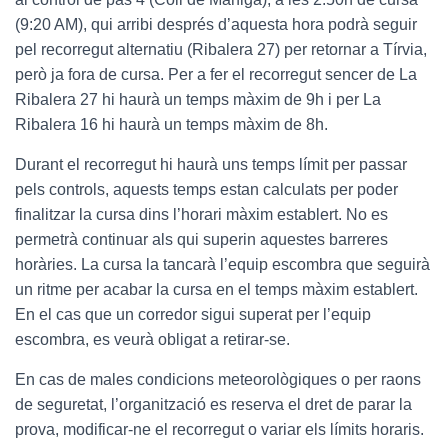
(9:20 AM), qui arribi després d’aquesta hora podrà seguir
pel recorregut alternatiu (Ribalera 27) per retornar a Tírvia,
però ja fora de cursa. Per a fer el recorregut sencer de La
Ribalera 27 hi haurà un temps màxim de 9h i per La
Ribalera 16 hi haurà un temps màxim de 8h.
Durant el recorregut hi haurà uns temps límit per passar
pels controls, aquests temps estan calculats per poder
finalitzar la cursa dins l’horari màxim establert. No es
permetrà continuar als qui superin aquestes barreres
horàries. La cursa la tancarà l’equip escombra que seguirà
un ritme per acabar la cursa en el temps màxim establert.
En el cas que un corredor sigui superat per l’equip
escombra, es veurà obligat a retirar-se.
En cas de males condicions meteorològiques o per raons
de seguretat, l’organització es reserva el dret de parar la
prova, modificar-ne el recorregut o variar els límits horaris.