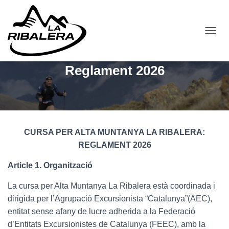
C
A
N
Reglament 2026
V
I
A
L
A
N
A
CURSA PER ALTA MUNTANYA LA RIBALERA:
V
REGLAMENT 2026
E
G
Article 1. Organització
A
C
I
La cursa per Alta Muntanya La Ribalera està coordinada i
Ó
dirigida per l’Agrupació Excursionista “Catalunya”(AEC),
entitat sense afany de lucre adherida a la Federació
d’Entitats Excursionistes de Catalunya (FEEC), amb la