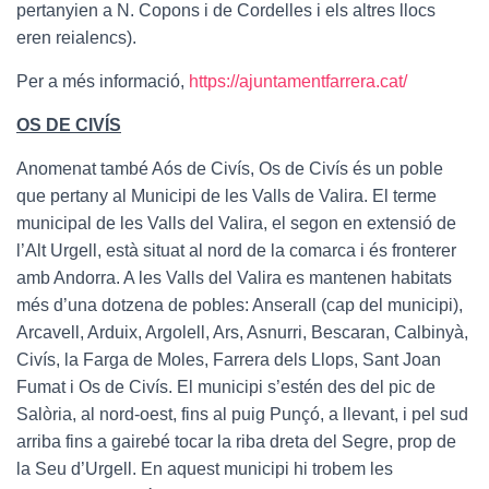
pertanyien a N. Copons i de Cordelles i els altres llocs
eren reialencs).
Per a més informació,
https://ajuntamentfarrera.cat/
OS DE CIVÍS
Anomenat també Aós de Civís, Os de Civís és un poble
que pertany al Municipi de les Valls de Valira. El terme
municipal de les Valls del Valira, el segon en extensió de
l’Alt Urgell, està situat al nord de la comarca i és fronterer
amb Andorra. A les Valls del Valira es mantenen habitats
més d’una dotzena de pobles: Anserall (cap del municipi),
Arcavell, Arduix, Argolell, Ars, Asnurri, Bescaran, Calbinyà,
Civís, la Farga de Moles, Farrera dels Llops, Sant Joan
Fumat i Os de Civís. El municipi s’estén des del pic de
Salòria, al nord-oest, fins al puig Punçó, a llevant, i pel sud
arriba fins a gairebé tocar la riba dreta del Segre, prop de
la Seu d’Urgell. En aquest municipi hi trobem les