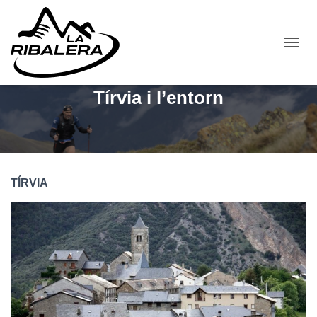
C
A
N
Tírvia i l’entorn
V
I
A
L
A
N
A
TÍRVIA
V
E
G
A
C
I
Ó