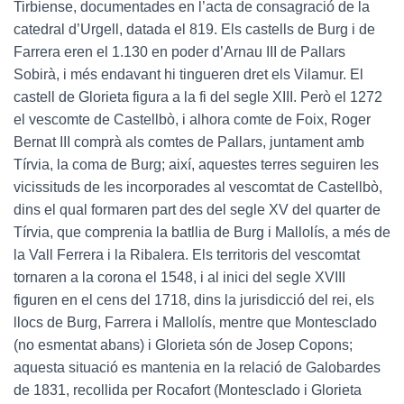
Tirbiense, documentades en l’acta de consagració de la
catedral d’Urgell, datada el 819. Els castells de Burg i de
Farrera eren el 1.130 en poder d’Arnau III de Pallars
Sobirà, i més endavant hi tingueren dret els Vilamur. El
castell de Glorieta figura a la fi del segle XIII. Però el 1272
el vescomte de Castellbò, i alhora comte de Foix, Roger
Bernat III comprà als comtes de Pallars, juntament amb
Tírvia, la coma de Burg; així, aquestes terres seguiren les
vicissituds de les incorporades al vescomtat de Castellbò,
dins el qual formaren part des del segle XV del quarter de
Tírvia, que comprenia la batllia de Burg i Mallolís, a més de
la Vall Ferrera i la Ribalera. Els territoris del vescomtat
tornaren a la corona el 1548, i al inici del segle XVIII
figuren en el cens del 1718, dins la jurisdicció del rei, els
llocs de Burg, Farrera i Mallolís, mentre que Montesclado
(no esmentat abans) i Glorieta són de Josep Copons;
aquesta situació es mantenia en la relació de Galobardes
de 1831, recollida per Rocafort (Montesclado i Glorieta