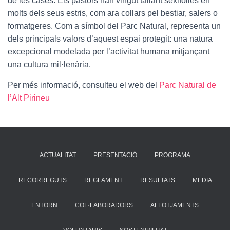
de les cases. Els pastors han vingut tallant sexifòlies en
molts dels seus estris, com ara collars pel bestiar, salers o
formatgeres. Com a símbol del Parc Natural, representa un
dels principals valors d’aquest espai protegit: una natura
excepcional modelada per l’activitat humana mitjançant
una cultura mil·lenària.
Per més informació, consulteu el web del
Parc Natural de
l’Alt Pirineu
ACTUALITAT
PRESENTACIÓ
PROGRAMA
RECORREGUTS
REGLAMENT
RESULTATS
MEDIA
ENTORN
COL·LABORADORS
ALLOTJAMENTS